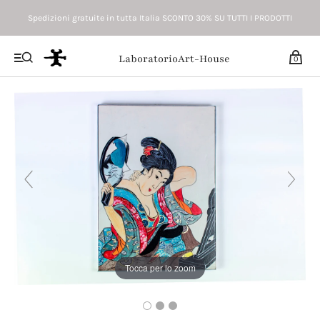
Spedizioni gratuite in tutta Italia SCONTO 30% SU TUTTI I PRODOTTI
LaboratorioArt-House
0
Tocca per lo zoom