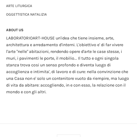
ARTE LITURGICA
OGGETTISTICA NATALIZIA
ABOUT US
LABORATORIOART-HOUSE un'idea che tiene insieme, arte,
architettura e arredamento d'interni. L'obiettivo e' di far vivere
l'arte "nelle" abitazioni, rendendo opere d'arte le case stesse, i
muri, i pavimenti le porte, il mobilio... Il tutto e ogni singola
stanza trova cosi un senso profondo e diventa luogo di
accoglienza e intimita', di lavoro e di cure: nella convinzione che
una Casa non e' solo un contenitore vuoto da riempire, ma luogo
di vita da abitare: accogliendo, in e con esso, la relazione con il
mondo e con gli altri.