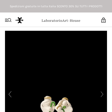
Spedizioni gratuite in tutta Italia SCONTO 30% SU TUTTI I PRODOTTI
LaboratorioArt-House
0