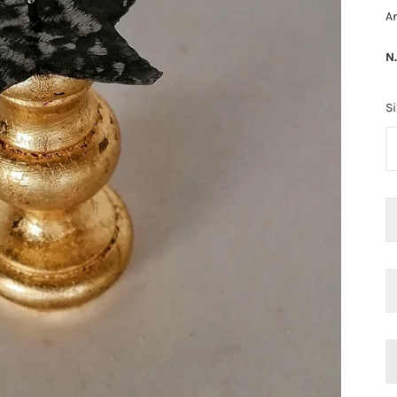
Ar
N
Si