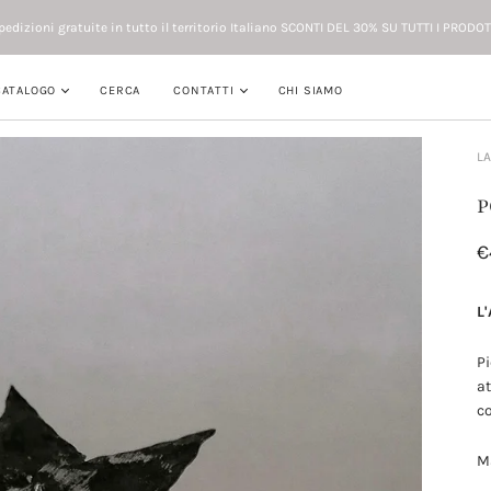
pedizioni gratuite in tutto il territorio Italiano SCONTI DEL 30% SU TUTTI I PRODOT
CATALOGO
CERCA
CONTATTI
CHI SIAMO
L
P
€
L
Pi
at
co
M