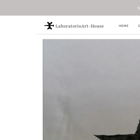
S
LaboratorioArt-House
HOME