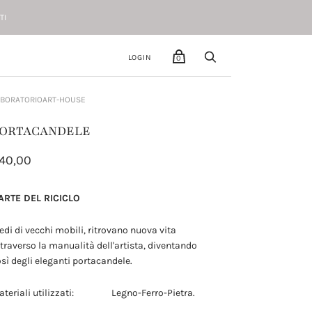
TI
LOGIN
0
ABORATORIOART-HOUSE
ORTACANDELE
40,00
'ARTE DEL RICICLO
edi di vecchi mobili, ritrovano nuova vita
traverso la manualità dell'artista, diventando
sì degli eleganti portacandele.
ateriali utilizzati: Legno-Ferro-Pietra.