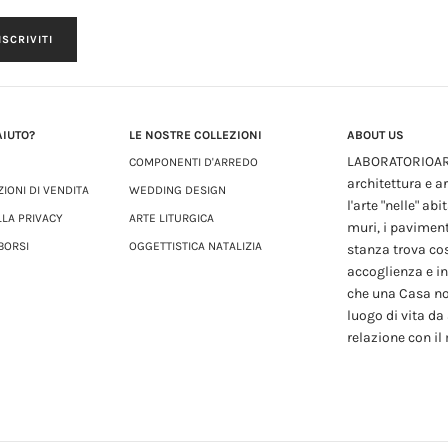
ISCRIVITI
AIUTO?
LE NOSTRE COLLEZIONI
ABOUT US
LABORATORIOART-
COMPONENTI D'ARREDO
architettura e ar
ZIONI DI VENDITA
WEDDING DESIGN
l'arte "nelle" ab
LLA PRIVACY
ARTE LITURGICA
muri, i pavimenti
BORSI
OGGETTISTICA NATALIZIA
stanza trova co
accoglienza e int
che una Casa no
luogo di vita da 
relazione con il 